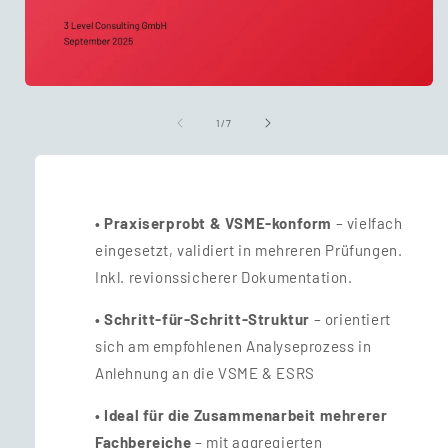
Medien
1
in
von
1
/
7
Modal
öffnen
• Praxiserprobt & VSME-konform
– vielfach
eingesetzt, validiert in mehreren Prüfungen.
Inkl. revionssicherer Dokumentation.
• Schritt-für-Schritt-Struktur
– orientiert
sich am empfohlenen Analyseprozess in
Anlehnung an die VSME & ESRS
•
Ideal für die Zusammenarbeit mehrerer
Fachbereiche
– mit aggregierten