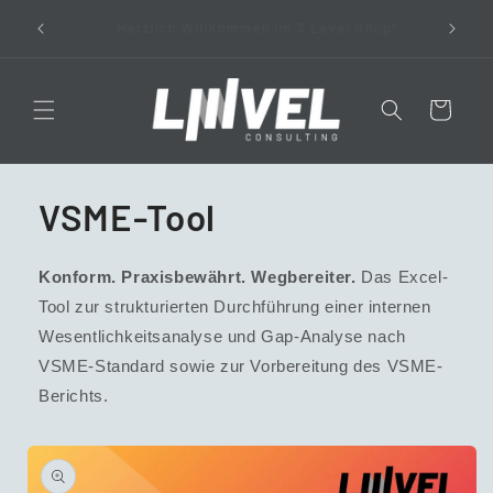
Direkt
Ihr digitaler Werkzeugkasten für die Umsetzung
Vorla
zum
!
von Nachhaltigkeit in Unternehmen
Bi
Inhalt
Warenkorb
VSME-Tool
Konform. Praxisbewährt. Wegbereiter.
Das Excel-
Tool zur strukturierten Durchführung einer internen
Wesentlichkeitsanalyse und Gap-Analyse nach
VSME-Standard sowie zur Vorbereitung des VSME-
Berichts.
oduktinformationen
ringen