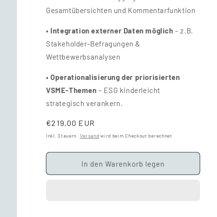
Gesamtübersichten und Kommentarfunktion
• Integration externer Daten möglich
– z.B.
Stakeholder-Befragungen &
Wettbewerbsanalysen
• Operationalisierung
der priorisierten
VSME-Themen
– ESG kinderleicht
strategisch verankern.
Normaler
€219,00 EUR
Preis
Inkl. Steuern.
Versand
wird beim Checkout berechnet
In den Warenkorb legen